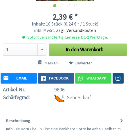
2,39 € *
Inhalt:
10 Stück (0,24 € * / 1 Stück)
inkl. MwSt.
zzgl. Versandkosten
Sofort versandfertig. Lieferzeit: 1-2 Werktage.
In den
Warenkorb
Merken
Bewerten
EMAIL
FACEBOOK
WHATSAPP
Artikel-Nr.:
9606
Schärfegrad:
6
Sehr Scharf
Beschreibung
Info: Die Born Fire Chili ist eine dankbare Sorte im Anbau, selbst im