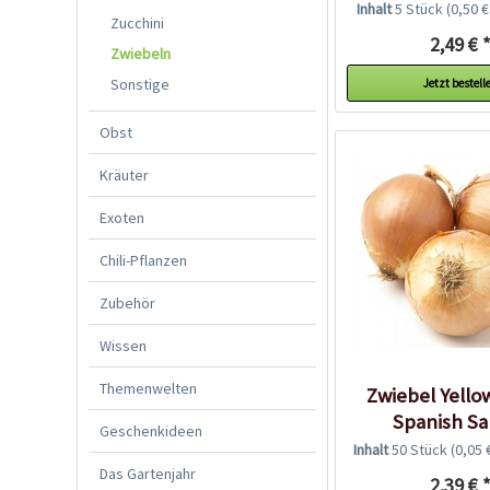
Inhalt
5 Stück
(0,50 €
Zucchini
2,49 € 
Zwiebeln
Sonstige
Jetzt bestell
Obst
Kräuter
Exoten
Chili-Pflanzen
Zubehör
Wissen
Themenwelten
Zwiebel Yello
Spanish S
Geschenkideen
Inhalt
50 Stück
(0,05 
Das Gartenjahr
2,39 € 