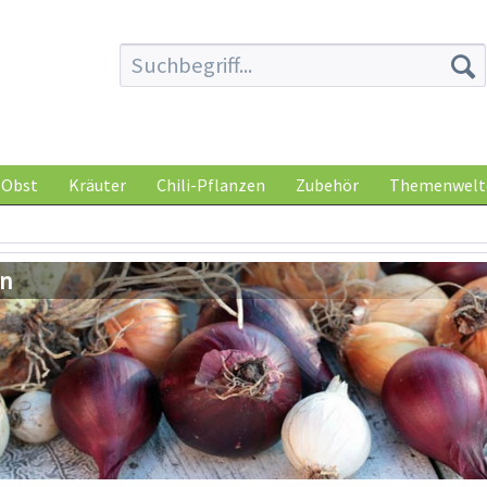
Obst
Kräuter
Chili-Pflanzen
Zubehör
Themenwelt
en