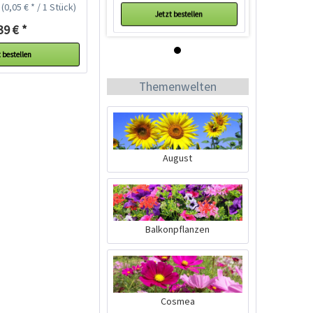
k
(0,05 € * / 1 Stück)
Jetzt bestellen
39 € *
 bestellen
Themenwelten
August
Holz-Stecketiketten
20 Stück
Inhalt
20 Stück
(0,20 € * / 1 Stück)
3,99 € *
Balkonpflanzen
Ausverkauft
Cosmea