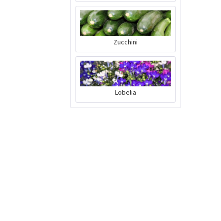
Zucchini
Blattsenf Mitsuba
Samen
Inhalt
100 Stück
(0,02 € * / 1 Stück)
Lobelia
2,39 € *
Jetzt bestellen