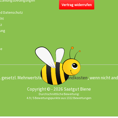
 Zahlungsbedingungen
Vertrag widerrufen
nd Datenschutz
cht
tz
ung
se
kl. gesetzl. Mehrwertsteuer zzgl.
Versandkosten
, wenn nicht an
Copyright © - 2026 Saatgut Biene
Durchschnittliche Bewertung:
4.9
/
5
Bewertungspunkte aus
1322
Bewertungen