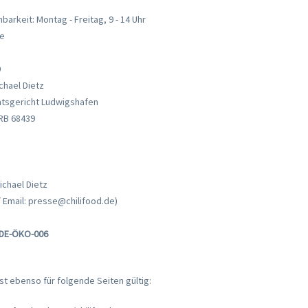
barkeit: Montag - Freitag, 9 - 14 Uhr
de
0
chael Dietz
mtsgericht Ludwigshafen
RB 68439
ichael Dietz
/ Email: presse@chilifood.de)
: DE-ÖKO-006
t ebenso für folgende Seiten gültig: