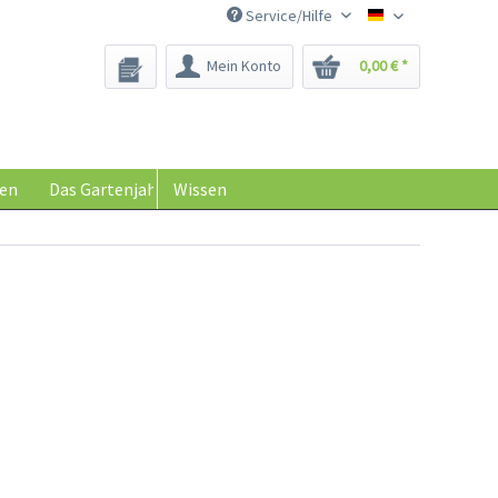
Service/Hilfe
Saatgut-Biene
Mein Konto
0,00 € *
en
Das Gartenjahr
Wissen