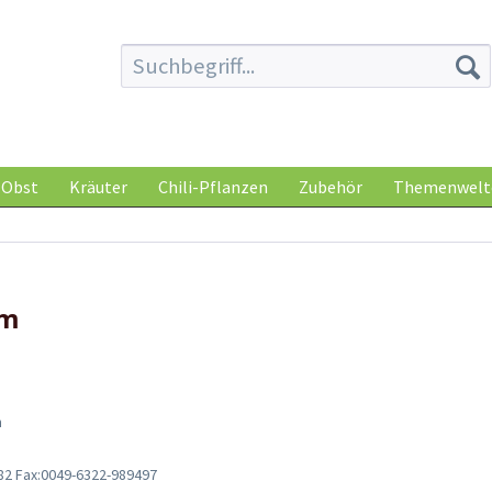
Obst
Kräuter
Chili-Pflanzen
Zubehör
Themenwelt
um
m
482 Fax:0049-6322-989497