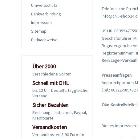
Umweltschutz
Telefonische Erreich
Bankverbindung
info@chili-shop24.
Impressum
USt ID: DE35547755
Sitemap
Geschäftsführer: Mi
Bildnachweise
Registergericht: A
Registernummer: H
Kein Lager-Verkauf!
Über 2000
Verschiedene Sorten
Presseanfragen
Schnell mit DHL
Ansprechpartner: M
(Tel.: 06322-989482 
bis 12 Uhr bestellt, taggleicher
Versand
Sicher Bezahlen
Öko-Kontrollstelle
Rechnung, Lastschrift, Paypal,
Kreditkarte
Dieses Impressum is
Versandkosten
Versandkosten 3,90 Euro für