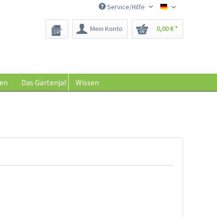
Service/Hilfe
Saatgut-Biene
Mein Konto
0,00 € *
en
Das Gartenjahr
Wissen