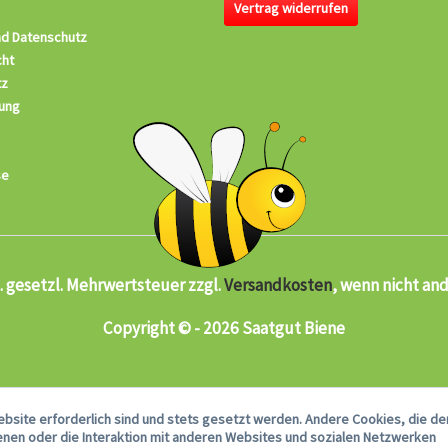
Vertrag widerrufen
nd Datenschutz
cht
tz
ung
se
kl. gesetzl. Mehrwertsteuer zzgl.
Versandkosten
, wenn nicht an
Copyright © - 2026 Saatgut Biene
ebsite erforderlich sind und stets gesetzt werden. Andere Cookies, die de
nen oder die Interaktion mit anderen Websites und sozialen Netzwerken