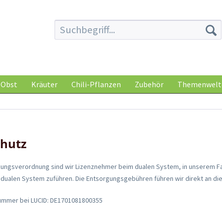
Obst
Kräuter
Chili-Pflanzen
Zubehör
Themenwelt
hutz
ngsverordnung sind wir Lizenznehmer beim dualen System, in unserem Fal
ualen System zuführen. Die Entsorgungsgebühren führen wir direkt an di
ummer bei LUCID: DE1701081800355