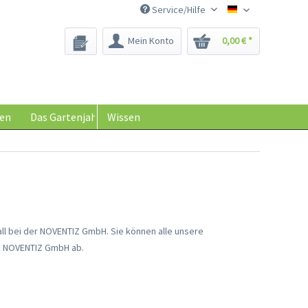
Service/Hilfe
Saatgut-Biene
Mein Konto
0,00 € *
en
Das Gartenjahr
Wissen
l bei der NOVENTIZ GmbH. Sie können alle unsere
e NOVENTIZ GmbH ab.