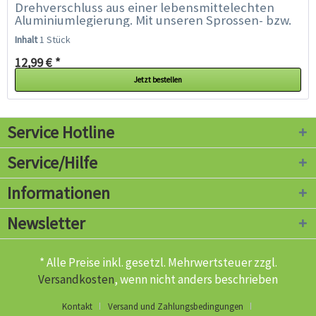
Drehverschluss aus einer lebensmittelechten
Aluminiumlegierung. Mit unseren Sprossen- bzw.
Keimgläsern können Sie täglich das ganze...
Inhalt
1 Stück
12,99 € *
Jetzt bestellen
Service Hotline
Service/Hilfe
Informationen
Newsletter
* Alle Preise inkl. gesetzl. Mehrwertsteuer zzgl.
Versandkosten
, wenn nicht anders beschrieben
Kontakt
Versand und Zahlungsbedingungen