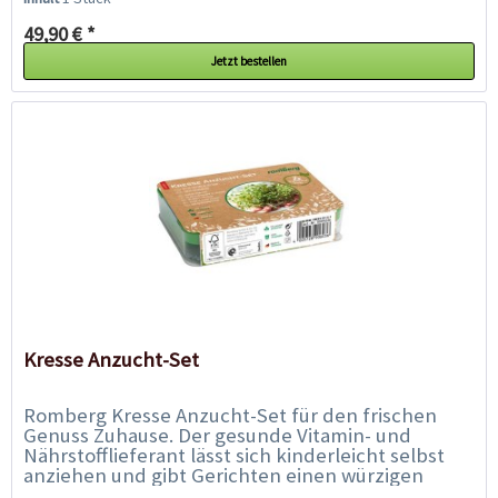
herkömmlichen...
49,90 € *
Jetzt bestellen
Kresse Anzucht-Set
Romberg Kresse Anzucht-Set für den frischen
Genuss Zuhause. Der gesunde Vitamin- und
Nährstofflieferant lässt sich kinderleicht selbst
anziehen und gibt Gerichten einen würzigen
Extra-Kick! Die Kresse-Anzucht...