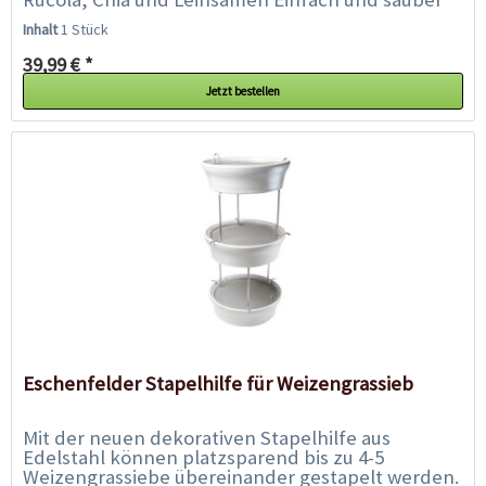
in der Anwendung Müheloses...
Inhalt
1 Stück
39,99 € *
Jetzt bestellen
Eschenfelder Stapelhilfe für Weizengrassieb
Mit der neuen dekorativen Stapelhilfe aus
Edelstahl können platzsparend bis zu 4-5
Weizengrassiebe übereinander gestapelt werden.