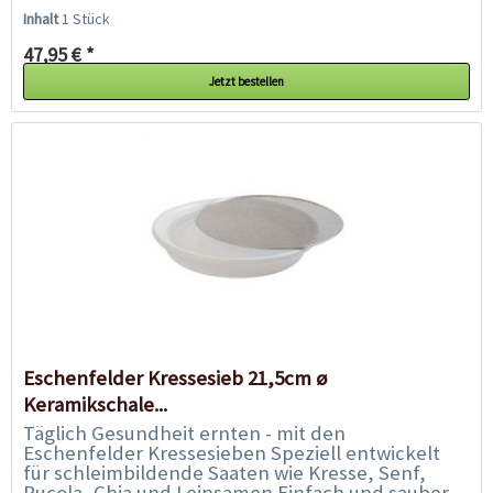
Schale aus sehr hochwertiger Keramik mit...
Inhalt
1 Stück
47,95 € *
Jetzt bestellen
Eschenfelder Kressesieb 21,5cm ø
Keramikschale...
Täglich Gesundheit ernten - mit den
Eschenfelder Kressesieben Speziell entwickelt
für schleimbildende Saaten wie Kresse, Senf,
Rucola, Chia und Leinsamen Einfach und sauber