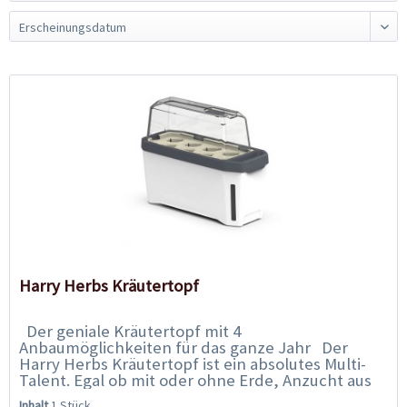
Harry Herbs Kräutertopf
Der geniale Kräutertopf mit 4
Anbaumöglichkeiten für das ganze Jahr Der
Harry Herbs Kräutertopf ist ein absolutes Multi-
Talent. Egal ob mit oder ohne Erde, Anzucht aus
Samen, Anbau von Microgreens oder
Inhalt
1 Stück