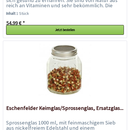
sich gesund zu ernähren. Sie sind von Natur aus
reich an Vitaminen und sehr bekömmlich. Die
Vorteile von...
Inhalt
1 Stück
54,99 € *
Jetzt bestellen
Eschenfelder Keimglas/Sprossenglas, Ersatzglas...
Sprossenglas 1000 ml, mit feinmaschigem Sieb
aus nickelfreiem Edelstahl und einem