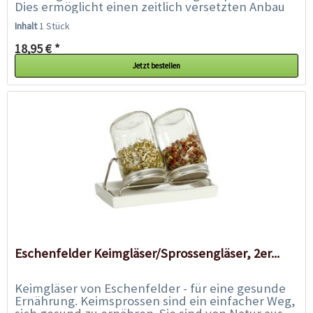
Dies ermöglicht einen zeitlich versetzten Anbau
und sichert Ihnen so eine lückenlose...
Inhalt
1 Stück
18,95 € *
Jetzt bestellen
Eschenfelder Keimgläser/Sprossengläser, 2er...
Keimgläser von Eschenfelder - für eine gesunde
Ernährung. Keimsprossen sind ein einfacher Weg,