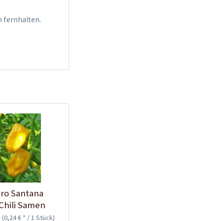
0,29 € *
 fernhalten.
Jetzt bestellen
Wissen
Crash-Kurs Chili-
Anbau
ro Santana
Wissen
Chili Samen
k
(0,24 € * / 1 Stück)