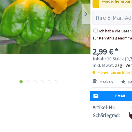
wieder lieferbar i
Ich habe die
Daten
zur Kenntnis genomm
2,99 € *
Inhalt:
10 Stück (0,3
inkl. MwSt.
zzgl. Ve
Momentan nicht lie
Merken
Be
EMAIL
Artikel-Nr.:
1
Schärfegrad: