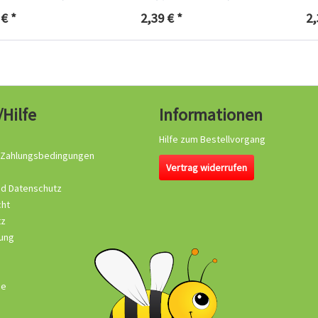
 € *
2,39 € *
2,
/Hilfe
Informationen
Hilfe zum Bestellvorgang
 Zahlungsbedingungen
Vertrag widerrufen
nd Datenschutz
cht
tz
ung
se