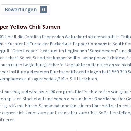
Bewertungen
0
per Yellow Chili Samen
023 hielt die Carolina Reaper den Weltrekord als die schärfste Chili 
ili-Züchter Ed Currie der PuckerButt Pepper Company in South Car
egriff "Grim Reaper" bedeutet im Englischen "Sensenmann", und di
lich scharf. Selbst Schärfeliebhaber sollten keine ganze Schote auf
 auch nur in Begleitung). Schärfe-Ungeübte sollten sich an sie nic
per Institute getesteten Durchschnittswerte lagen bei 1.569.300 S
xemplare es auf sagenhafte 2,2 Mio. SHU brachten.
t buschig und wird bis zu 90 cm groß. Die Früchte reifen von grün 
en spitzen Stachel auf und haben eine unebene Oberfläche. Der G
htig-süß mit Kirsch-Schokoladennoten, einem Hauch Zitrusfrucht 
ie eignen sich kaum zum pur Essen, aber zum Chili-Soße Herstellen
frieren.