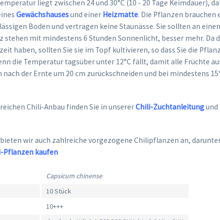
emperatur liegt zwischen 24 und 30°C (10 - 20 Tage Keimdauer), da
eines
Gewächshauses
und einer
Heizmatte
. Die Pflanzen brauchen 
ässigen Boden und vertragen keine Staunässe. Sie sollten an eine
z stehen mit mindestens 6 Stunden Sonnenlicht, besser mehr. Da d
zeit haben, sollten Sie sie im Topf kultivieren, so dass Sie die Pfla
nn die Temperatur tagsüber unter 12°C fällt, damit alle Früchte a
nach der Ernte um 20 cm zurückschneiden und bei mindestens 15°
reichen Chili-Anbau finden Sie in unserer
Chili-Zuchtanleitung
und
 bieten wir auch zahlreiche vorgezogene Chilipflanzen an, darunter
i-Pflanzen kaufen
Capsicum chinense
10 Stück
10+++