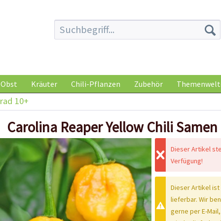
Obst
Kräuter
Chili-Pflanzen
Zubehör
Themenwelt
rad 10+
Carolina Reaper Yellow Chili Samen
Dieser Artikel st
Verfügung!
Dieser Artikel ist
lieferbar. Wir be
gerne per E-Mail,