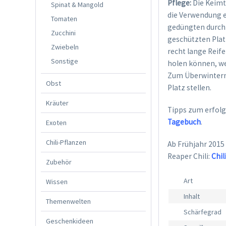
Pflege:
Die Keimt
Spinat & Mangold
die Verwendung 
Tomaten
gedüngten durchl
Zucchini
geschützten Plat
Zwiebeln
recht lange Reife
Sonstige
holen können, we
Zum Überwintern 
Obst
Platz stellen.
Kräuter
Tipps zum erfolg
Tagebuch
.
Exoten
Chili-Pflanzen
Ab Frühjahr 2015
Reaper Chili:
Chil
Zubehör
Art
Wissen
Inhalt
Themenwelten
Schärfegrad
Geschenkideen