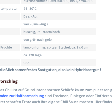
durchschnittlich 1.569.300 SHU, bis 2,2 Mio. SHU
mtemperatur
24 - 30°C
Dez. - Apr.
weiß (Jun.- Aug.)
buschig, 75 - 90 cm hoch
von grün nach gelb
 Früchte
lampionförmig, spitzer Stachel, ca. 3 x 6 cm
ca. 120 Tage
USA
hließlich samenfestes Saatgut an, also kein Hybridsaatgut !
orschlag
per Chili ist auf Grund ihrer enormen Schärfe kaum zum pur essen g
oden zur Haltbarmachung
sind Trocknen, Einlegen oder Einfrieren
rer scharfen Ernte auch ihre eigene Chili Sauce machen. Hier finde