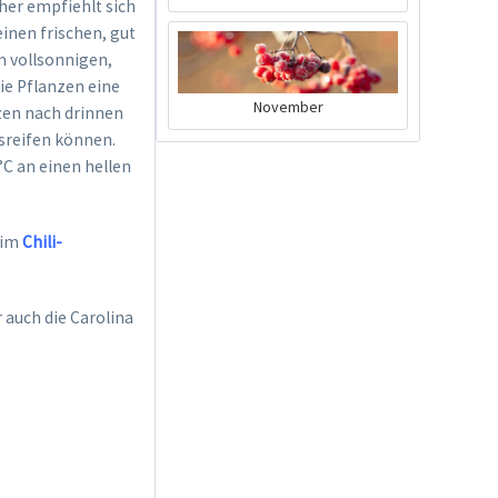
her empfiehlt sich
einen frischen, gut
m vollsonnigen,
ie Pflanzen eine
Charly Chili -
November
nzen nach drinnen
Pflanztopf Grau
usreifen können.
Inhalt
1 Stück
C an einen hellen
39,90 € *
Jetzt bestellen
 im
Chili-
 auch die Carolina