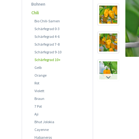
Bohnen
Chili
Bio Chili-Samen
Schärfegrad 0-3
Schärfegrad 4-6
Schärfegrad 7-8
Schärfegrad 9-10
Schärfegrad 10+
Gelb
Orange
Rot
Violett
Braun
7 Pot
Aji
Bhut Jolokia
Cayenne
Habaneros