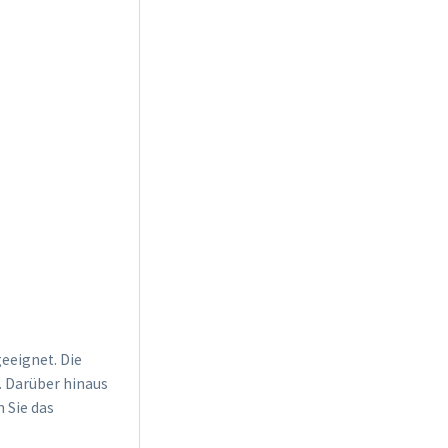
Kunststofftopf rund
10,5cm
Inhalt
1 Stück
0,25 € *
Jetzt bestellen
eeignet. Die
Schraubdose zur
. Darüber hinaus
Keimhilfe
n Sie das
Inhalt
1 Stück