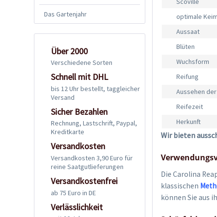
Scoville
Das Gartenjahr
optimale Kei
Aussaat
Blüten
Über 2000
Wuchsform
Verschiedene Sorten
Schnell mit DHL
Reifung
bis 12 Uhr bestellt, taggleicher
Aussehen der
Versand
Reifezeit
Sicher Bezahlen
Herkunft
Rechnung, Lastschrift, Paypal,
Kreditkarte
Wir bieten aussc
Versandkosten
Verwendungsv
Versandkosten 3,90 Euro für
reine Saatgutlieferungen
Die Carolina Rea
Versandkostenfrei
klassischen
Meth
ab 75 Euro in DE
können Sie aus ih
Verlässlichkeit