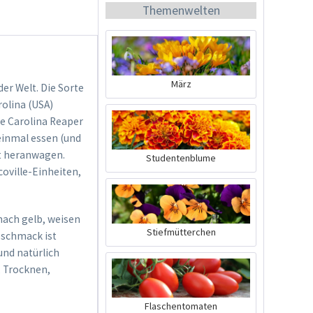
Themenwelten
März
der Welt. Die Sorte
olina (USA)
BIO Chili-Dünger
e Carolina Reaper
 einmal essen (und
Inhalt
0.5 Liter
(21,98 € * / 1 Liter)
ht heranwagen.
Studentenblume
coville-Einheiten,
10,99 € *
Jetzt bestellen
nach gelb, weisen
Stiefmütterchen
eschmack ist
und natürlich
, Trocknen,
Flaschentomaten