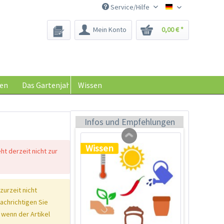
Service/Hilfe
Saatgut-Biene
Mein Konto
0,00 € *
Schraubdose zur
Keimhilfe
Inhalt
1 Stück
en
Das Gartenjahr
Wissen
0,29 € *
Jetzt bestellen
Infos und Empfehlungen
Wissen
eht derzeit nicht zur
 zurzeit nicht
nachrichtigen Sie
 wenn der Artikel