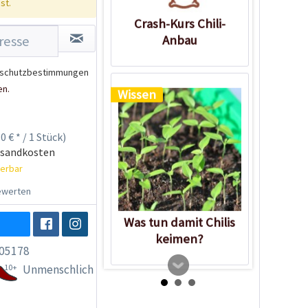
st.
Crash-Kurs Chili-
Anbau
schutzbestimmungen
en.
Wissen
0 € * / 1 Stück)
rsandkosten
ferbar
werten
Was tun damit Chilis
keimen?
05178
10+
Unmenschlich