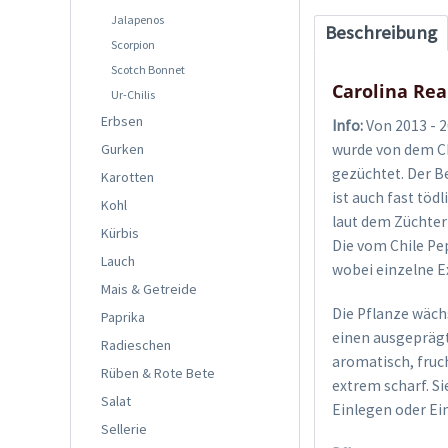
Jalapenos
Beschreibung
Scorpion
Scotch Bonnet
Carolina Rea
Ur-Chilis
Erbsen
Info:
Von 2013 - 2
Gurken
wurde von dem Ch
gezüchtet. Der B
Karotten
ist auch fast töd
Kohl
laut dem Züchter
Kürbis
Die vom Chile Pep
Lauch
wobei einzelne E
Mais & Getreide
Die Pflanze wächs
Paprika
einen ausgeprägt
Radieschen
aromatisch, fruc
Rüben & Rote Bete
extrem scharf. S
Salat
Einlegen oder Ein
Sellerie