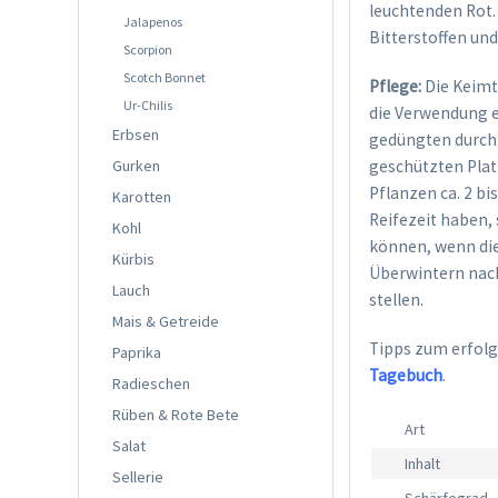
leuchtenden Rot. 
Jalapenos
Bitterstoffen und
Scorpion
Scotch Bonnet
Pflege:
Die Keimt
Ur-Chilis
die Verwendung 
Erbsen
gedüngten durchl
Gurken
geschützten Plat
Pflanzen ca. 2 b
Karotten
Reifezeit haben, 
Kohl
können, wenn die
Kürbis
Überwintern nach
Lauch
stellen.
Mais & Getreide
Tipps zum erfolg
Paprika
Tagebuch
.
Radieschen
Rüben & Rote Bete
Art
Salat
Inhalt
Sellerie