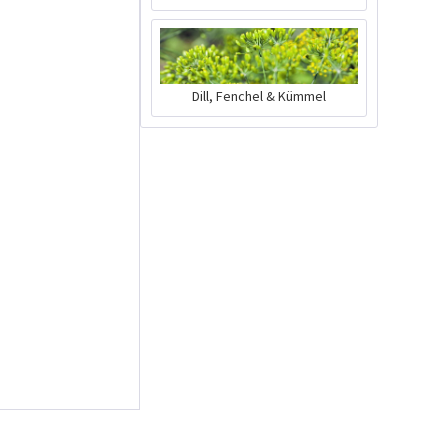
Charly Chili -
Dill, Fenchel & Kümmel
Pflanztopf Grau
Inhalt
1 Stück
39,90 € *
Jetzt bestellen