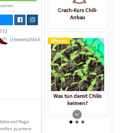
werten
Crash-Kurs Chili-
Anbau
773
10+
Unmenschlich
Wissen
Was tun damit Chilis
keimen?
olokia und Naga
 reifen zu einem