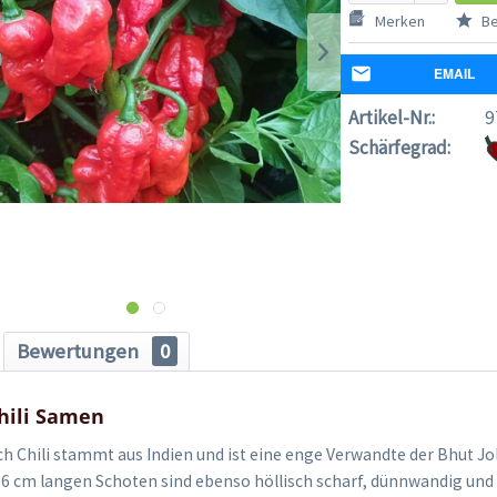
Merken
Be
EMAIL
Artikel-Nr.:
9
Schärfegrad:
Bewertungen
0
hili Samen
ch Chili stammt aus Indien und ist eine enge Verwandte der Bhut J
 5-6 cm langen Schoten sind ebenso höllisch scharf, dünnwandig und