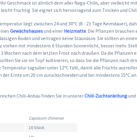
Ihr Geschmack ist ähnlich dem aller Naga-Chilis, aber vielleicht m
 leicht fruchtig. Sie eignet sich hervorragend zum Trocken und Chili
emperatur liegt zwischen 24 und 30°C (8 - 21 Tage Keimdauer), dah
eines
Gewächshauses
und einer
Heizmatte
. Die Pflanzen brauchen 
ässigen Boden und vertragen keine Staunässe. Sie sollten an eine
z stehen mit mindestens 6 Stunden Sonnenlicht, besser mehr. Stell
is 3 Wochen nach dem letzten Frost nach draußen. Da die Pflanzen e
sollten Sie sie im Topf kultivieren, so dass Sie die Pflanzen nach d
 Temperatur tagsüber unter 12°C fällt, damit alle Früchte ausreif
 der Ernte um 20 cm zurückschneiden und bei mindestens 15°C an 
reichen Chili-Anbau finden Sie in unserer
Chili-Zuchtanleitung
und
Capsicum chinense
10 Stück