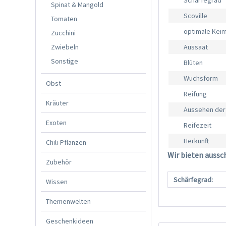
Schärfegrad
Spinat & Mangold
Scoville
Tomaten
optimale Kei
Zucchini
Zwiebeln
Aussaat
Sonstige
Blüten
Wuchsform
Obst
Reifung
Kräuter
Aussehen der
Exoten
Reifezeit
Herkunft
Chili-Pflanzen
Wir bieten aussc
Zubehör
Schärfegrad:
Wissen
Themenwelten
Geschenkideen