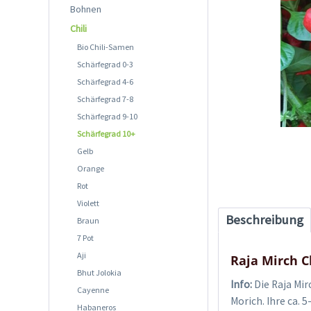
Bohnen
Chili
Bio Chili-Samen
Schärfegrad 0-3
Schärfegrad 4-6
Schärfegrad 7-8
Schärfegrad 9-10
Schärfegrad 10+
Gelb
Orange
Rot
Violett
Beschreibung
Braun
7 Pot
Aji
Raja Mirch C
Bhut Jolokia
Info:
Die Raja Mir
Cayenne
Morich. Ihre ca.
Habaneros