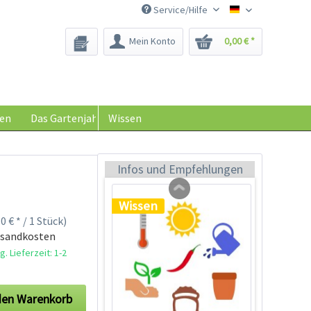
Service/Hilfe
Saatgut-Biene
Mein Konto
0,00 € *
Schraubdose zur
Keimhilfe
Inhalt
1 Stück
en
Das Gartenjahr
Wissen
0,29 € *
Jetzt bestellen
Infos und Empfehlungen
Wissen
0 € * / 1 Stück)
rsandkosten
. Lieferzeit: 1-2
den
Warenkorb