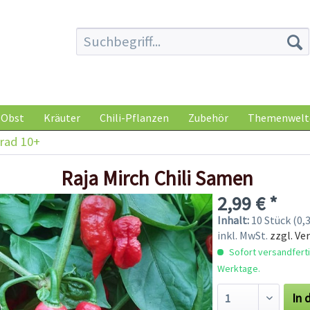
Obst
Kräuter
Chili-Pflanzen
Zubehör
Themenwelt
rad 10+
Raja Mirch Chili Samen
2,99 € *
Inhalt:
10 Stück (0,3
inkl. MwSt.
zzgl. Ve
Sofort versandfertig
Werktage.
In 