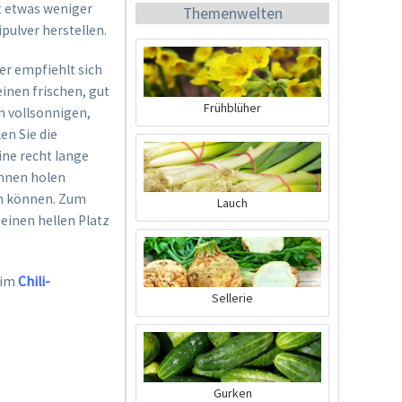
it etwas weniger
Themenwelten
pulver herstellen.
er empfiehlt sich
einen frischen, gut
Frühblüher
m vollsonnigen,
en Sie die
BIO Chili-Dünger
ine recht lange
rinnen holen
Inhalt
0.5 Liter
(21,98 € * / 1 Liter)
en können. Zum
Lauch
einen hellen Platz
10,99 € *
Jetzt bestellen
 im
Chili-
Sellerie
Gurken