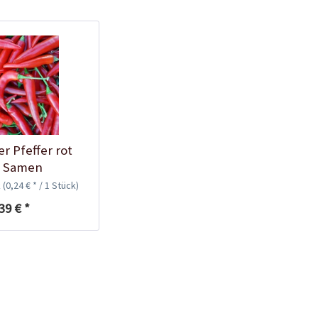
Kunststofftopf rund
10,5cm
Inhalt
1 Stück
0,25 € *
Jetzt bestellen
r Pfeffer rot
i Samen
k
(0,24 € * / 1 Stück)
39 € *
Schraubdose zur
Keimhilfe
Inhalt
1 Stück