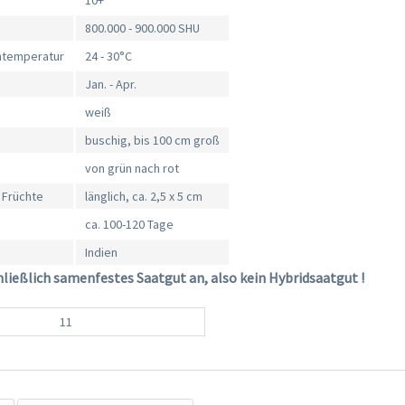
10+
800.000 - 900.000 SHU
mtemperatur
24 - 30°C
Jan. - Apr.
weiß
buschig, bis 100 cm groß
von grün nach rot
 Früchte
länglich, ca. 2,5 x 5 cm
ca. 100-120 Tage
Indien
hließlich samenfestes Saatgut an, also kein Hybridsaatgut !
11