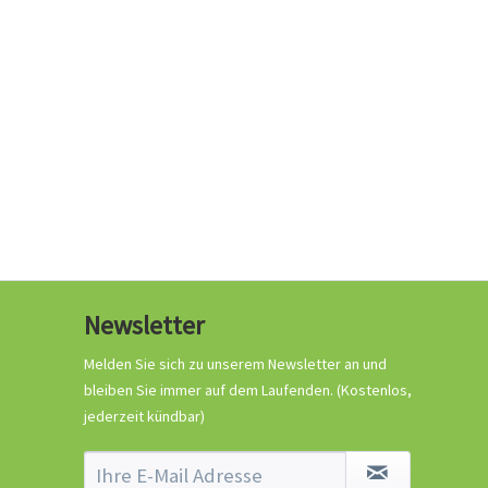
0,29 € *
Jetzt bestellen
Wissen
Newsletter
Crash-Kurs Chili-
Anbau
Melden Sie sich zu unserem Newsletter an und
bleiben Sie immer auf dem Laufenden.
(Kostenlos,
jederzeit kündbar)
Wissen