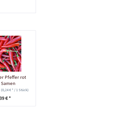
Kunststofftopf rund
10,5cm
Inhalt
1 Stück
0,25 € *
Jetzt bestellen
r Pfeffer rot
i Samen
k
(0,24 € * / 1 Stück)
Schraubdose zur
39 € *
Keimhilfe
Inhalt
1 Stück