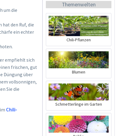
Themenwelten
ch um die
 hat den Ruf, die
Schärfe ein echter
Chili-Pflanzen
choten.
BIO Chili-Dünger
er empfiehlt sich
Inhalt
0.5 Liter
(21,98 € * / 1 Liter)
einen frischen, gut
Blumen
che Düngung über
10,99 € *
inem vollsonnigen,
Jetzt bestellen
en Sie die
Schmetterlinge im Garten
 im
Chili-