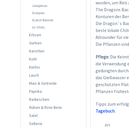
wurden, um Reis
Jalapenos
The Dragons Back 
Scorpion
Konturen der Ber
Scotch Bonnet
Die Dragon`s Back
Ur-Chilis
beste lokale Chil
Erbsen
Allrounder für vie
Gurken
Die Pflanzen sind
Karotten
Pflege:
Die Keimt
Kohl
die Verwendung 
Kürbis
gedüngten durchl
Lauch
das Gießwasser e
Mais & Getreide
geschützten Plat
Paprika
Pflanzen frühest
Radieschen
Tipps zum erfolg
Rüben & Rote Bete
Tagebuch
.
Salat
Sellerie
Art