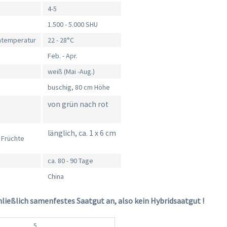
4-5
1.500 - 5.000 SHU
mtemperatur
22 - 28°C
Feb. - Apr.
weiß (Mai -Aug.)
buschig, 80 cm Höhe
von grün nach rot
länglich, ca. 1 x 6 cm
 Früchte
ca. 80 - 90 Tage
China
hließlich samenfestes Saatgut an, also kein Hybridsaatgut !
5