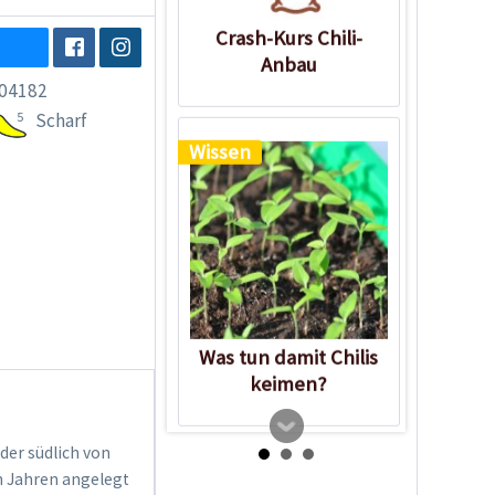
Crash-Kurs Chili-
Anbau
04182
5
Scharf
Wissen
Was tun damit Chilis
keimen?
der südlich von
n Jahren angelegt