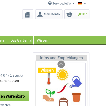
Service/Hilfe
Saatgut-Biene
Mein Konto
0,00 € *
Schraubdose zur
Keimhilfe
Inhalt
1 Stück
en
Das Gartenjahr
Wissen
0,29 € *
Jetzt bestellen
Infos und Empfehlungen
Wissen
4 € * / 1 Stück)
rsandkosten
den
Warenkorb
werten