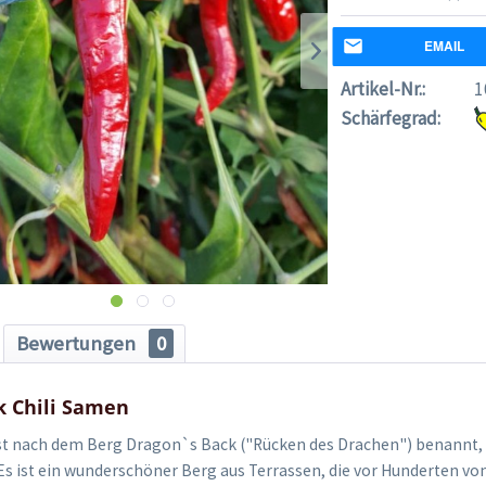
EMAIL
Artikel-Nr.:
1
Schärfegrad:
Bewertungen
0
k Chili Samen
ist nach dem Berg Dragon`s Back ("Rücken des Drachen") benannt, 
Es ist ein wunderschöner Berg aus Terrassen, die vor Hunderten vo