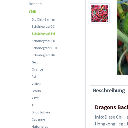
Bohnen
Chili
Bio Chili-Samen
Schärfegrad 0-3
Schärfegrad 4-6
Schärfegrad 7-8
Schärfegrad 9-10
Schärfegrad 10+
Gelb
Orange
Rot
Violett
Beschreibung
Braun
7 Pot
Aji
Dragons Bac
Bhut Jolokia
Info:
Diese Chili 
Cayenne
Hongkong liegt. 
Habaneros