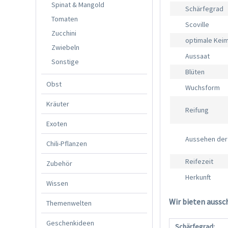
Spinat & Mangold
Schärfegrad
Tomaten
Scoville
Zucchini
optimale Kei
Zwiebeln
Aussaat
Sonstige
Blüten
Obst
Wuchsform
Kräuter
Reifung
Exoten
Aussehen der
Chili-Pflanzen
Reifezeit
Zubehör
Herkunft
Wissen
Wir bieten aussc
Themenwelten
Geschenkideen
Schärfegrad: