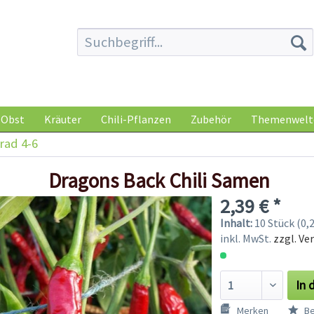
Obst
Kräuter
Chili-Pflanzen
Zubehör
Themenwelt
rad 4-6
Dragons Back Chili Samen
2,39 € *
Inhalt:
10 Stück (0,2
inkl. MwSt.
zzgl. Ve
In 
Merken
Be