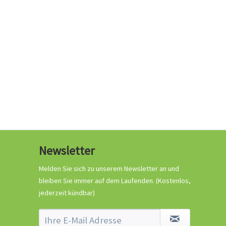
0,29 € *
Jetzt bestellen
Wissen
Newsletter
Crash-Kurs Chili-
Anbau
Melden Sie sich zu unserem Newsletter an und
bleiben Sie immer auf dem Laufenden.
(Kostenlos,
jederzeit kündbar)
Wissen