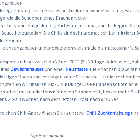
 anzubauen.
liegt entlang des Li-Flusses bei Guilin und windet sich majestätis
ge wie die Schuppen eines Drachenrücken.
 Chilis sind einige der begehrtesten in China, und die Region Guilin
i-Sauce herzustellen. Die Chilis sind sehr aromatisch bei mittlerer 
le Gerichte.
 leicht anzubauen und produzieren viele milde bis mittelscharfe S
emperatur liegt zwischen 22 und 28°C (6 - 20 Tage Keimdauer), dah
eines
Gewächshauses
und einer
Heizmatte
. Die Pflanzen brauchen 
ässigen Boden und vertragen keine Staunässe. Für die wöchentli
mpfehlen wir unseren Bio-Chili-Dünger. Die Pflanzen sollten an e
z stehen mit mindestens 6 Stunden Sonnenlicht, besser mehr. Stell
ens 2 bis 3 Wochen nach dem letzten Frost nach draußen.
reichen Chili-Anbau finden Sie in unserer
Chili-Zuchtanleitung
und
Capsicum annuum