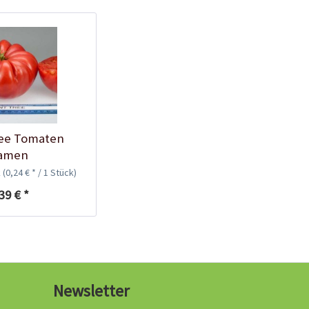
Bio Tomatendünger
Inhalt
1 Kilogramm
5,99 € *
ree Tomaten
Ausverkauft
amen
k
(0,24 € * / 1 Stück)
Wissen
39 € *
Newsletter