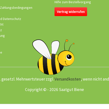
Hilfe zum Bestellvorgang
 Zahlungsbedingungen
Vertrag widerrufen
nd Datenschutz
cht
tz
ung
se
kl. gesetzl. Mehrwertsteuer zzgl.
Versandkosten
, wenn nicht an
Copyright © - 2026 Saatgut Biene