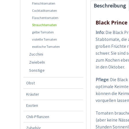
Fleischtomaten
Beschreibung
Cocktailtomaten
Flaschentomaten
Black Princ
Strauchtomaten
Info:
Die Black Pr
gelbe Tomaten
Stabtomate, die 
violette Tomaten
großen Früchte r
exotische Tomaten
schwer. Sie sind 
Zucchini
zum Kochen ebens
Zwiebeln
in den Oktober.
Sonstige
Pflege:
Die Black
Obst
optimale Keimtem
können die Keimu
Kräuter
vorquellen lasse
Exoten
Tomaten brauchen
Chili-Pflanzen
(aber keine Näss
Stunden Sonnenli
Zubehör