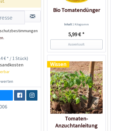
st.
Bio Tomatendünger
Inhalt
1 Kilogramm
schutzbestimmungen
5,99 € *
en.
Ausverkauft
4 € * / 1 Stück)
Wissen
rsandkosten
ferbar
werten
006
Tomaten-
Anzuchtanleitung