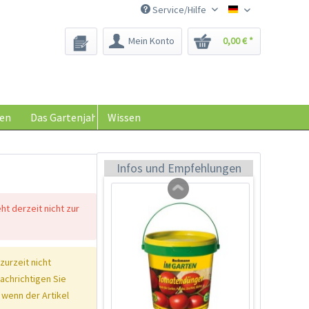
Service/Hilfe
Saatgut-Biene
Mein Konto
0,00 € *
Tom Tomato -
Pflanztopf Hellgrau
Inhalt
1 Stück
en
Das Gartenjahr
Wissen
39,90 € *
Jetzt bestellen
Infos und Empfehlungen
eht derzeit nicht zur
 zurzeit nicht
nachrichtigen Sie
 wenn der Artikel