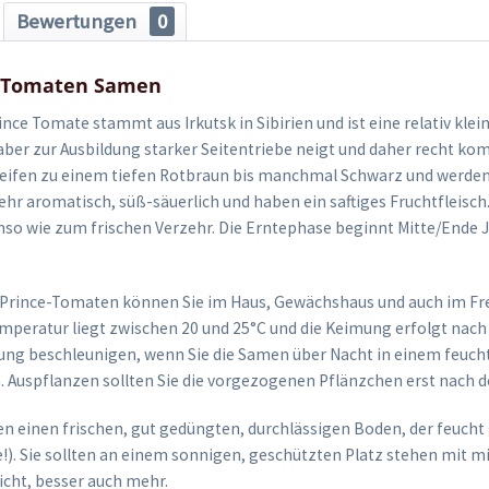
Bewertungen
0
e Tomaten Samen
ince Tomate stammt aus Irkutsk in Sibirien und ist eine relativ kle
aber zur Ausbildung starker Seitentriebe neigt und daher recht kom
eifen zu einem tiefen Rotbraun bis manchmal Schwarz und werden c
sehr aromatisch, süß-säuerlich und haben ein saftiges Fruchtfleisch.
o wie zum frischen Verzehr. Die Erntephase beginnt Mitte/Ende Ju
 Prince-Tomaten können Sie im Haus, Gewächshaus und auch im Fre
peratur liegt zwischen 20 und 25°C und die Keimung erfolgt nach 8
ng beschleunigen, wenn Sie die Samen über Nacht in einem feuch
n. Auspflanzen sollten Sie die vorgezogenen Pflänzchen erst nach d
 einen frischen, gut gedüngten, durchlässigen Boden, der feucht
e!). Sie sollten an einem sonnigen, geschützten Platz stehen mit m
cht, besser auch mehr.