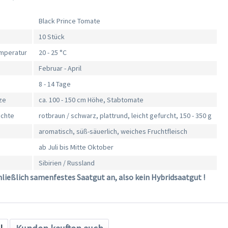
Black Prince Tomate
10 Stück
mperatur
20 - 25 °C
Februar - April
8 - 14 Tage
ze
ca. 100 - 150 cm Höhe, Stabtomate
üchte
rotbraun / schwarz, plattrund, leicht gefurcht, 150 - 350 g
aromatisch, süß-säuerlich, weiches Fruchtfleisch
ab Juli bis Mitte Oktober
Sibirien / Russland
hließlich samenfestes Saatgut an, also kein Hybridsaatgut !