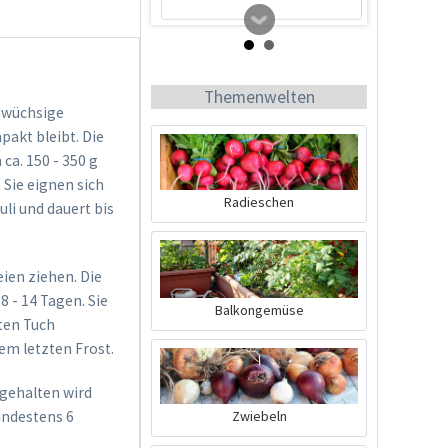
Themenwelten
inwüchsige
pakt bleibt. Die
a. 150 - 350 g
 Sie eignen sich
Radieschen
li und dauert bis
Tomato Buddy
ien ziehen. Die
Inhalt
1 Stück
 - 14 Tagen. Sie
Balkongemüse
ten Tuch
19,99 € *
em letzten Frost.
Jetzt bestellen
 gehalten wird
indestens 6
Zwiebeln