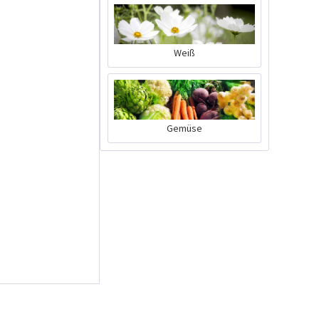
Weiß
Tom Tomato -
Gemüse
Pflanztopf Hellgrau
Inhalt
1 Stück
39,90 € *
Jetzt bestellen