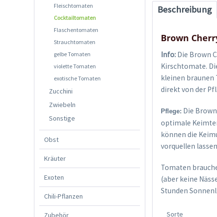
Fleischtomaten
Beschreibung
Cocktailtomaten
Flaschentomaten
Brown Cher
Strauchtomaten
Info:
Die Brown Ch
gelbe Tomaten
Kirschtomate. Di
violette Tomaten
kleinen braunen
exotische Tomaten
direkt von der Pf
Zucchini
Zwiebeln
Die Brown 
Pflege:
Sonstige
optimale Keimtem
können die Keimu
Obst
vorquellen lasse
Kräuter
Tomaten brauchen
Exoten
(aber keine Näss
Stunden Sonnenli
Chili-Pflanzen
Sorte
Zubehör