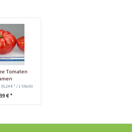
Tomaten-
Anzuchtanleitung
ree Tomaten
amen
k
(0,24 € * / 1 Stück)
39 € *
Bio Tomatendünger
Inhalt
1 Kilogramm