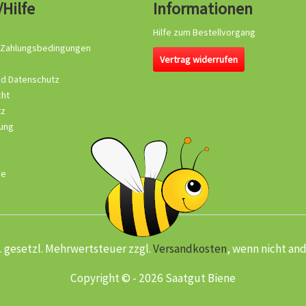
/Hilfe
Informationen
Hilfe zum Bestellvorgang
 Zahlungsbedingungen
Vertrag widerrufen
nd Datenschutz
cht
tz
ung
se
kl. gesetzl. Mehrwertsteuer zzgl.
Versandkosten
, wenn nicht an
Copyright © - 2026 Saatgut Biene