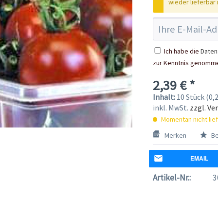
wieder lieferbar i
Ich habe die
Daten
zur Kenntnis genomm
2,39 € *
Inhalt:
10 Stück (0,2
inkl. MwSt.
zzgl. Ve
Momentan nicht lie
Merken
Be
EMAIL
Artikel-Nr.:
3