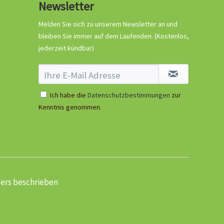
Newsletter
5,99 € *
Melden Sie sich zu unserem Newsletter an und
Ausverkauft
bleiben Sie immer auf dem Laufenden.
(Kostenlos,
jederzeit kündbar)
Ich habe die
Datenschutzbestimmungen
zur
Kenntnis genommen.
ders beschrieben