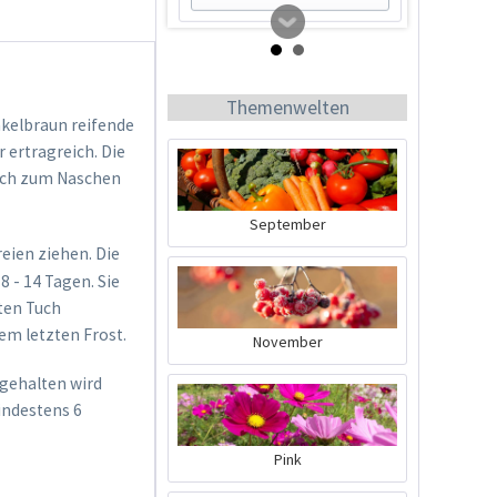
Themenwelten
nkelbraun reifende
 ertragreich. Die
ich zum Naschen
September
ien ziehen. Die
Tomato Buddy
 - 14 Tagen. Sie
ten Tuch
Inhalt
1 Stück
em letzten Frost.
November
19,99 € *
 gehalten wird
Jetzt bestellen
indestens 6
Pink