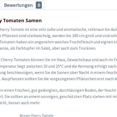
Bewertungen
0
ry Tomaten Samen
erry Tomate ist eine sehr süße und aromatische, rotbraun bis du
e Pflanzen sind starkwüchsig, werden bis 180 cm groß und sind sehr
 Tomaten haben ein angenehm weiches Fruchtfleisch und eignen s
lanze, als Farbtupfer im Salat, aber auch zum Trocknen.
Cherry-Tomaten können Sie im Haus, Gewächshaus und auch im Fre
peratur liegt zwischen 20 und 25°C und die Keimung erfolgt nach 8
ng beschleunigen, wenn Sie die Samen über Nacht in einem feuch
n. Auspflanzen sollten Sie die vorgezogenen Pflänzchen erst nach d
 einen frischen, gut gedüngten, durchlässigen Boden, der feucht
e!). Sie sollten an einem sonnigen, geschützten Platz stehen mit m
cht, besser auch mehr.
Brown Cherry Tomate