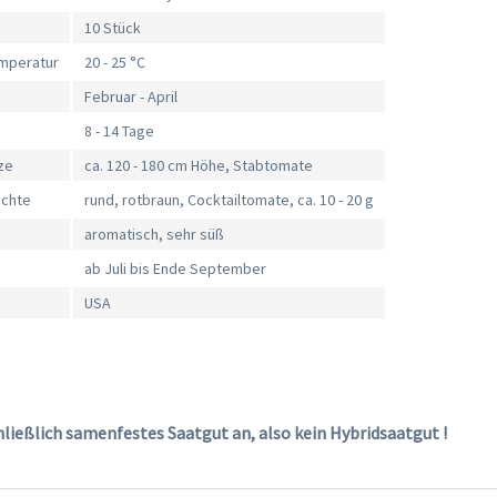
10 Stück
mperatur
20 - 25 °C
Februar - April
8 - 14 Tage
ze
ca. 120 - 180 cm Höhe, Stabtomate
üchte
rund, rotbraun, Cocktailtomate, ca. 10 - 20 g
aromatisch, sehr süß
ab Juli bis Ende September
USA
hließlich samenfestes Saatgut an, also kein Hybridsaatgut !