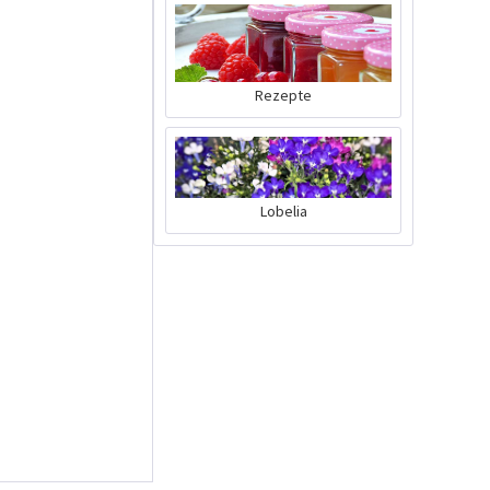
Rezepte
Tom Tomato -
Pflanztopf Hellgrau
Lobelia
Inhalt
1 Stück
39,90 € *
Jetzt bestellen
Wissen