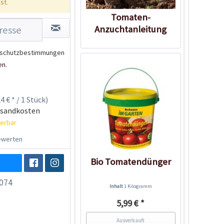
st.
Tomaten-
Anzuchtanleitung
schutzbestimmungen
en.
4 € * / 1 Stück)
rsandkosten
ferbar
werten
Bio Tomatendünger
074
Inhalt
1 Kilogramm
5,99 € *
Ausverkauft