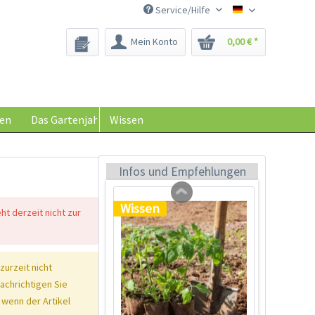
Service/Hilfe
Saatgut-Biene
Mein Konto
0,00 € *
Tom Tomato -
Pflanztopf Hellgrau
Inhalt
1 Stück
en
Das Gartenjahr
Wissen
39,90 € *
Jetzt bestellen
Infos und Empfehlungen
Wissen
eht derzeit nicht zur
 zurzeit nicht
nachrichtigen Sie
 wenn der Artikel