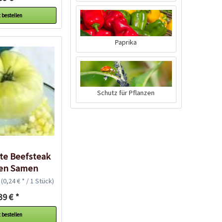
 bestellen
Paprika
Tomaten-
Anzuchtanleitung
Schutz für Pflanzen
te Beefsteak
en Samen
k
(0,24 € * / 1 Stück)
Bio Tomatendünger
39 € *
 bestellen
Inhalt
1 Kilogramm