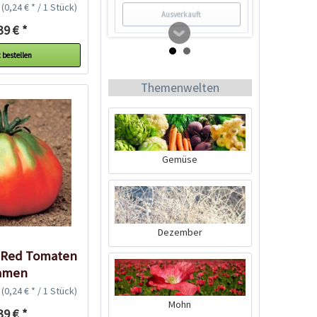
k
(0,24 € * / 1 Stück)
Ausverkauft
39 € *
 bestellen
Themenwelten
Gemüse
Tom Tomato -
Pflanztopf Hellgrau
Inhalt
1 Stück
39,90 € *
Dezember
r Red Tomaten
Jetzt bestellen
amen
k
(0,24 € * / 1 Stück)
Wissen
Mohn
39 € *