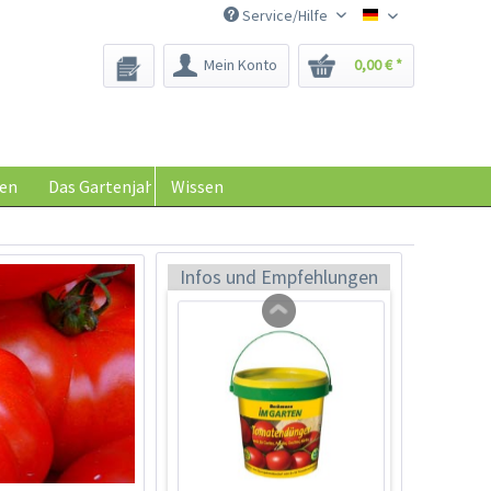
Service/Hilfe
Saatgut-Biene
Wissen
Mein Konto
0,00 € *
en
Das Gartenjahr
Wissen
Tomaten-
Anzuchtanleitung
Infos und Empfehlungen