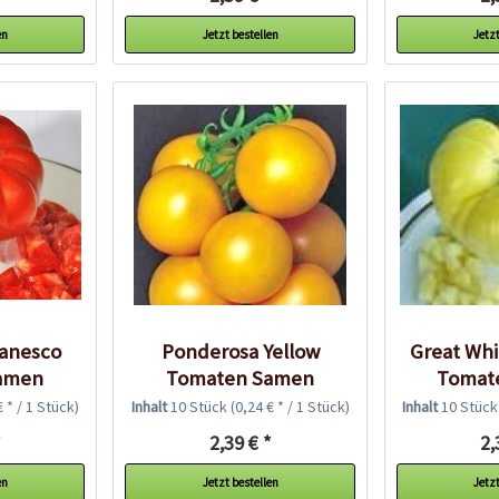
en
Jetzt bestellen
Jetzt
anesco
Ponderosa Yellow
Great Whi
amen
Tomaten Samen
Tomat
€ * / 1 Stück)
Inhalt
10 Stück
(0,24 € * / 1 Stück)
Inhalt
10 Stüc
*
2,39 € *
2,
en
Jetzt bestellen
Jetzt