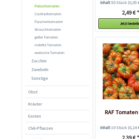
Inhalt
50 Stück
(0,05 
Fleischtomaten
2,49 € 
Cocktailtomaten
Flaschentomaten
Jetzt bestell
Strauchtomaten
gelbe Tomaten
violette Tomaten
exotische Tomaten
Zucchini
Zwiebeln
Sonstige
Obst
Kräuter
RAF Tomaten
Exoten
Inhalt
10 Stück
(0,24 
Chili-Pflanzen
2,39 € 