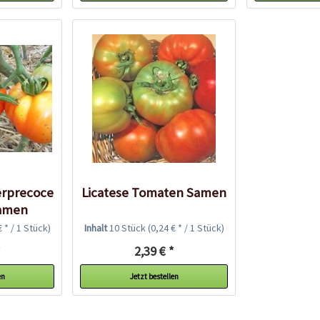
rprecoce
Licatese Tomaten Samen
amen
€ * / 1 Stück)
Inhalt
10 Stück
(0,24 € * / 1 Stück)
*
2,39 € *
en
Jetzt bestellen