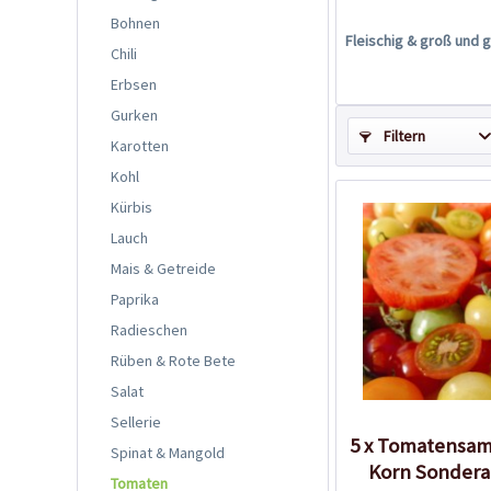
Bohnen
Fleischig & groß und g
Chili
Erbsen
Gurken
Filtern
Karotten
Kohl
Kürbis
Lauch
Mais & Getreide
Paprika
Radieschen
Rüben & Rote Bete
Salat
Sellerie
5 x Tomatensam
Spinat & Mangold
Korn Sonder
Tomaten