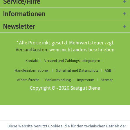
Service/Hilfe
Informationen
Newsletter
* Alle Preise inkl. gesetzl. Mehrwertsteuer zzgl.
Versandkosten
, wenn nicht anders beschrieben
Kontakt
Versand und Zahlungsbedingungen
Händlerinformationen
Sicherheit und Datenschutz
AGB
Widerrufsrecht
Bankverbindung
Impressum
Sitemap
Copyright © - 2026 Saatgut Biene
Diese Website benutzt Cookies, die für den technischen Betrieb der