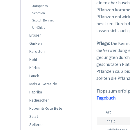
einen eher busch
Jalapenos
Pflanzen kommen 
Scorpion
Pflanzen entwick
Scotch Bonnet
besitzen. Durch 
Ur-Chilis
lassen sich auch 
Erbsen
Gurken
Pflege:
Die Keimt
die Verwendung 
Karotten
gedüngten durchl
Kohl
geschützten Plat
Kürbis
Pflanzen ca. 2 bi
Lauch
sollten die Pfla
Mais & Getreide
Tipps zum erfolg
Paprika
Tagebuch
.
Radieschen
Rüben & Rote Bete
Art
Salat
Inhalt
Sellerie