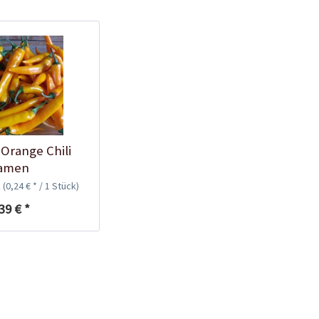
Kunststofftopf rund
10,5cm
Inhalt
1 Stück
0,25 € *
Jetzt bestellen
Orange Chili
amen
k
(0,24 € * / 1 Stück)
39 € *
Schraubdose zur
Keimhilfe
Inhalt
1 Stück