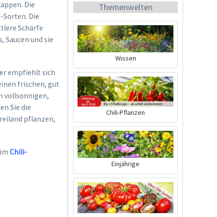
kappen. Die
Themenwelten
-Sorten. Die
tlere Schärfe
s, Saucen und sie
Wissen
er empfiehlt sich
BIO Chili-Dünger
einen frischen, gut
m vollsonnigen,
Inhalt
0.5 Liter
(21,98 € * / 1 Liter)
en Sie die
Chili-Pflanzen
reiland pflanzen,
10,99 € *
Jetzt bestellen
 im
Chili-
Einjährige