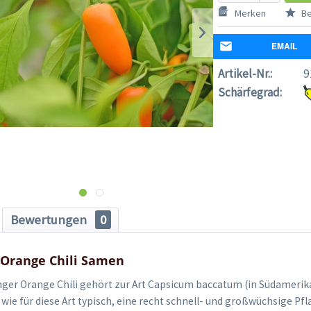
Merken
Be
EMAIL
Artikel-Nr.:
9
Schärfegrad:
Bewertungen
0
r Orange Chili Samen
inger Orange Chili gehört zur Art Capsicum baccatum (in Südamerika 
 wie für diese Art typisch, eine recht schnell- und großwüchsige Pf