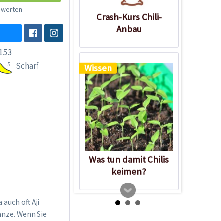
werten
Crash-Kurs Chili-
Anbau
153
5
Scharf
Wissen
Was tun damit Chilis
keimen?
auch oft Aji
lanze. Wenn Sie