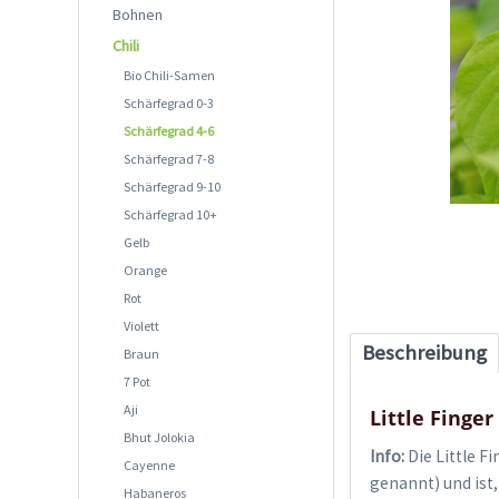
Bohnen
Chili
Bio Chili-Samen
Schärfegrad 0-3
Schärfegrad 4-6
Schärfegrad 7-8
Schärfegrad 9-10
Schärfegrad 10+
Gelb
Orange
Rot
Violett
Beschreibung
Braun
7 Pot
Aji
Little Finge
Bhut Jolokia
Info:
Die Little F
Cayenne
genannt) und ist,
Habaneros