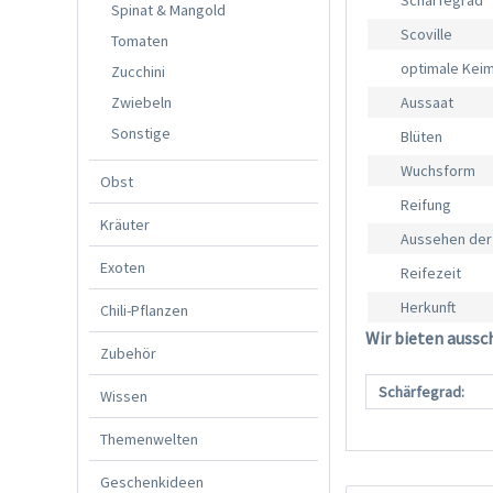
Schärfegrad
Spinat & Mangold
Scoville
Tomaten
optimale Kei
Zucchini
Zwiebeln
Aussaat
Sonstige
Blüten
Wuchsform
Obst
Reifung
Kräuter
Aussehen der
Exoten
Reifezeit
Herkunft
Chili-Pflanzen
Wir bieten aussc
Zubehör
Schärfegrad:
Wissen
Themenwelten
Geschenkideen