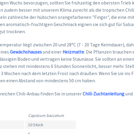
igen Wuchs bevorzugen, sollten Sie frühzeitig den obersten Trieb 
zudem besser mit unserem Klima zurecht als die tropischen Chili
eln zahlreiche der hübschen orangefarbenen "Finger", die eine mit
den aromatisch-fruchtigen Geschmack eignen sie sich gut für Salsa
gut trocknen.
emperatur liegt zwischen 20 und 28°C (7 - 20 Tage Keimdauer), dah
eines
Gewächshauses
und einer
Heizmatte
. Die Pflanzen brauchen 
ässigen Boden und vertragen keine Staunässe. Sie sollten an eine
z stehen mit mindestens 6 Stunden Sonnenlicht, besser mehr. Stell
s 3 Wochen nach dem letzten Frost nach draußen. Wenn Sie sie ins F
nzen einen Abstand von mindestens 50 cm haben.
reichen Chili-Anbau finden Sie in unserer
Chili-Zuchtanleitung
und
Capsicum baccatum
10 Stück