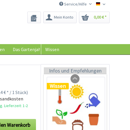
Service/Hilfe
Saatgut-Biene
Mein Konto
0,00 € *
Schraubdose zur
Keimhilfe
Inhalt
1 Stück
en
Das Gartenjahr
Wissen
0,29 € *
Jetzt bestellen
Infos und Empfehlungen
Wissen
4 € * / 1 Stück)
rsandkosten
. Lieferzeit: 1-2
den
Warenkorb