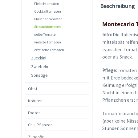
Fleischtomaten
Beschreibung
Cocktailtomaten
Flaschentomaten
Montecarlo
Strauchtomaten
Info:
Die italieni
gelbe Tomaten
mittelspät reife
violette Tomaten
typischen Tomate
exotische Tomaten
oder als Snack.
Zucchini
Zwiebeln
Pflege:
Tomaten k
Sonstige
mit Erde bedecke
Keimung erfolgt 
Obst
Nacht in einem f
Pflänzchen erst 
Kräuter
Exoten
Tomaten brauchen
(aber keine Näss
Chili-Pflanzen
Stunden Sonnenli
Zubehör