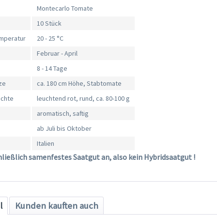
Montecarlo Tomate
10 Stück
mperatur
20 - 25 °C
Februar - April
8 - 14 Tage
ze
ca. 180 cm Höhe, Stabtomate
üchte
leuchtend rot, rund, ca. 80-100 g
aromatisch, saftig
ab Juli bis Oktober
Italien
hließlich samenfestes Saatgut an, also kein Hybridsaatgut !
l
Kunden kauften auch