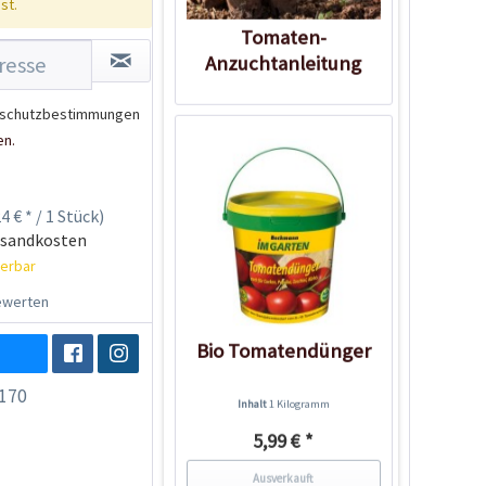
st.
Tomaten-
Anzuchtanleitung
schutzbestimmungen
en.
4 € * / 1 Stück)
rsandkosten
ferbar
werten
Bio Tomatendünger
170
Inhalt
1 Kilogramm
5,99 € *
Ausverkauft