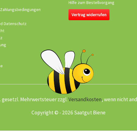
Hilfe zum Bestellvorgang
 Zahlungsbedingungen
Vertrag widerrufen
nd Datenschutz
cht
tz
ung
se
kl. gesetzl. Mehrwertsteuer zzgl.
Versandkosten
, wenn nicht an
Copyright © - 2026 Saatgut Biene