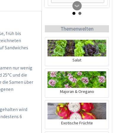
Themenwelten
e, früh bis
zeichneten
auf Sandwiches
Salat
 Samen nur wenig
Tomato Buddy
 25°C und die
e die Samen über
Inhalt
1 Stück
zogenen
Majoran & Oregano
19,99 € *
Jetzt bestellen
 gehalten wird
indestens 6
Exotische Früchte