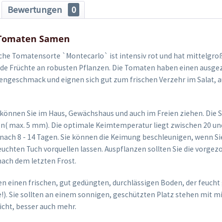
Bewertungen
0
 Tomaten Samen
sche Tomatensorte `Montecarlo` ist intensiv rot und hat mittelgroß
nde Früchte an robusten Pflanzen. Die Tomaten haben einen ausge
ngeschmack und eignen sich gut zum frischen Verzehr im Salat, 
önnen Sie im Haus, Gewächshaus und auch im Freien ziehen. Die
n( max. 5 mm). Die optimale Keimtemperatur liegt zwischen 20 und
nach 8 - 14 Tagen. Sie können die Keimung beschleunigen, wenn Si
euchten Tuch vorquellen lassen. Auspflanzen sollten Sie die vorge
nach dem letzten Frost.
 einen frischen, gut gedüngten, durchlässigen Boden, der feucht
e!). Sie sollten an einem sonnigen, geschützten Platz stehen mit m
cht, besser auch mehr.