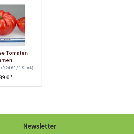
Tomaten-
Anzuchtanleitung
ree Tomaten
amen
k
(0,24 € * / 1 Stück)
39 € *
Bio Tomatendünger
Newsletter
Inhalt
1 Kilogramm