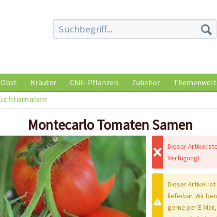
Obst
Kräuter
Chili-Pflanzen
Zubehör
Themenwelt
auchtomaten
Montecarlo Tomaten Samen
Dieser Artikel st
Verfügung!
Dieser Artikel ist
lieferbar. Wir be
gerne per E-Mail,