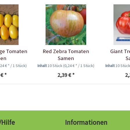
ge Tomaten
Red Zebra Tomaten
Giant T
en
Samen
S
,24 € * / 1 Stück)
Inhalt
10 Stück
(0,24 € * / 1 Stück)
Inhalt
10 Stüc
 € *
2,39 € *
2,
/Hilfe
Informationen