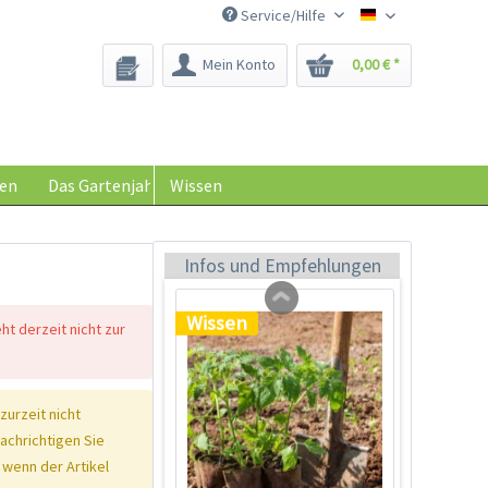
Service/Hilfe
Saatgut-Biene
Mein Konto
0,00 € *
Tom Tomato -
Pflanztopf Hellgrau
Inhalt
1 Stück
en
Das Gartenjahr
Wissen
39,90 € *
Jetzt bestellen
Infos und Empfehlungen
Wissen
eht derzeit nicht zur
 zurzeit nicht
nachrichtigen Sie
 wenn der Artikel