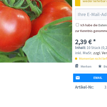
wieder lieferbar i
Ich habe die
Daten
zur Kenntnis genomm
2,39 € *
Inhalt:
10 Stück (0,2
inkl. MwSt.
zzgl. Ve
Momentan nicht lie
Merken
Be
EMAIL
Artikel-Nr.:
3