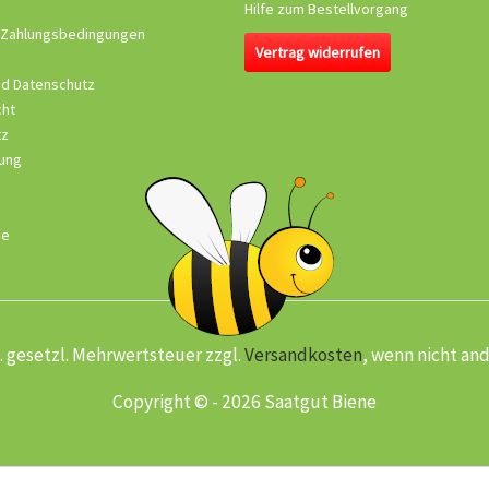
Hilfe zum Bestellvorgang
 Zahlungsbedingungen
Vertrag widerrufen
nd Datenschutz
cht
tz
ung
se
kl. gesetzl. Mehrwertsteuer zzgl.
Versandkosten
, wenn nicht an
Copyright © - 2026 Saatgut Biene