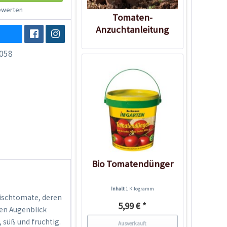
werten
Tomaten-
Anzuchtanleitung
058
Bio Tomatendünger
Inhalt
1 Kilogramm
eischtomate, deren
5,99 € *
en Augenblick
, süß und fruchtig.
Ausverkauft