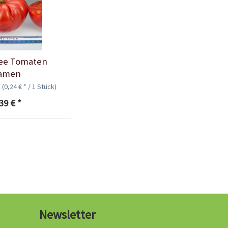
Tomaten-
Anzuchtanleitung
ree Tomaten
amen
k
(0,24 € * / 1 Stück)
39 € *
Bio Tomatendünger
Newsletter
Inhalt
1 Kilogramm