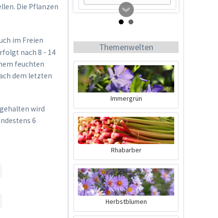
llen. Die Pflanzen
uch im Freien
Themenwelten
folgt nach 8 - 14
inem feuchten
nach dem letzten
Immergrün
 gehalten wird
Tomato Buddy
indestens 6
Inhalt
1 Stück
Rhabarber
19,99 € *
Jetzt bestellen
Herbstblumen