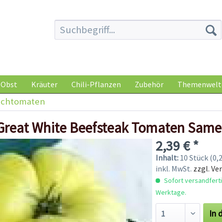
Obst
Kräuter
Chili-Pflanzen
Zubehör
Themenwelt
ischtomaten
Great White Beefsteak Tomaten Sam
2,39 € *
Inhalt:
10 Stück (0,2
inkl. MwSt.
zzgl. Ve
Sofort versandfertig
Werktage.
In 