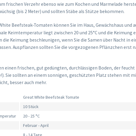
zum frischen Verzehr ebenso wie zum Kochen und Marmelade herste
ßwüchsig (bis 2 Meter) und sollten Stäbe als Stütze bekommen.
White Beefsteak-Tomaten können Sie im Haus, Gewächshaus und a
male Keimtemperatur liegt zwischen 20 und 25°C und die Keimung er
n die Keimung beschleunigen, wenn Sie die Samen über Nacht in e
lassen. Auspflanzen sollten Sie die vorgezogenen Pflänzchen erst 
 einen frischen, gut gedüngten, durchlässigen Boden, der feucht
e!). Sie sollten an einem sonnigen, geschützten Platz stehen mit m
cht, besser auch mehr.
Great White Beefsteak Tomate
10 Stück
mperatur
20 - 25 °C
Februar - April
8 - 14 Tage