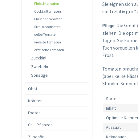
Fleischtomaten
Sie eignen sich 
sind relativ gro
Cocktailtomaten
Flaschentomaten
Die Great 
Pflege:
Strauchtomaten
ziehen. Die opti
gelbe Tomaten
Tagen. Sie könne
violette Tomaten
Tuch vorquellen 
exotische Tomaten
Frost.
Zucchini
Zwiebeln
Tomaten brauchen
Sonstige
(aber keine Näss
Stunden Sonnenli
Obst
Sorte
Kräuter
Inhalt
Exoten
Optimale Keimte
Chili-Pflanzen
Aussaat
Zubehör
Keimdauer