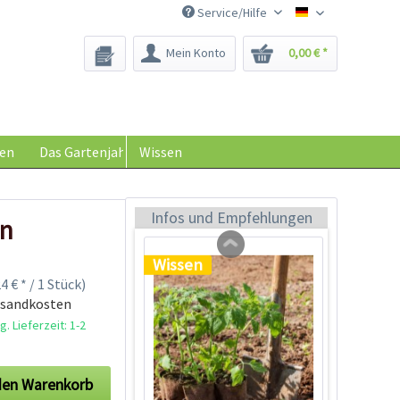
Service/Hilfe
Saatgut-Biene
Mein Konto
0,00 € *
Tom Tomato -
Pflanztopf Hellgrau
Inhalt
1 Stück
en
Das Gartenjahr
Wissen
39,90 € *
Jetzt bestellen
Infos und Empfehlungen
en
Wissen
4 € * / 1 Stück)
rsandkosten
. Lieferzeit: 1-2
den
Warenkorb