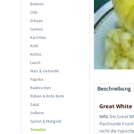
Bohnen
Chili
Erbsen
Gurken
Karotten
Kohl
Kürbis
Lauch
Mais & Getreide
Paprika
Radieschen
Beschreibung
Rüben & Rote Bete
Salat
Great White
Sellerie
Info:
Die Great Wh
Spinat & Mangold
flachrunde Früch
Tomaten
nicht die typisch