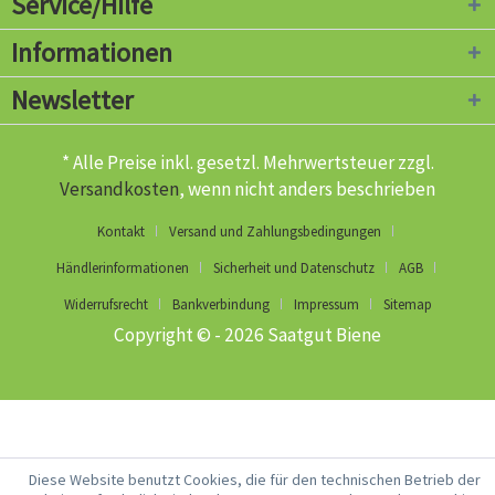
Service/Hilfe
Informationen
Newsletter
* Alle Preise inkl. gesetzl. Mehrwertsteuer zzgl.
Versandkosten
, wenn nicht anders beschrieben
Kontakt
Versand und Zahlungsbedingungen
Händlerinformationen
Sicherheit und Datenschutz
AGB
Widerrufsrecht
Bankverbindung
Impressum
Sitemap
Copyright © - 2026 Saatgut Biene
Diese Website benutzt Cookies, die für den technischen Betrieb der