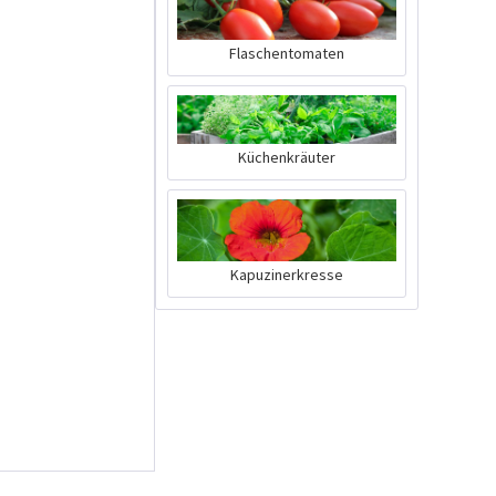
Flaschentomaten
Küchenkräuter
Kapuzinerkresse
Kunststofftopf rund
10,5cm
Inhalt
1 Stück
0,25 € *
Jetzt bestellen