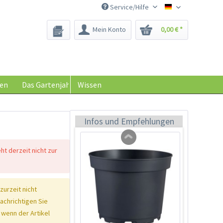
Service/Hilfe
Saatgut-Biene
Mein Konto
0,00 € *
Zimmer-Gewächshaus
Inhalt
1 Stück
en
Das Gartenjahr
Wissen
9,99 € *
Jetzt bestellen
Infos und Empfehlungen
eht derzeit nicht zur
 zurzeit nicht
nachrichtigen Sie
 wenn der Artikel