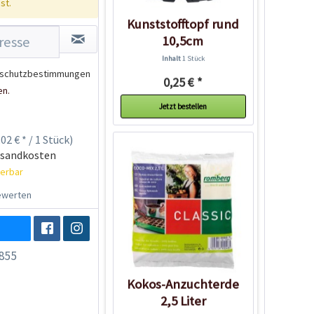
st.
Kunststofftopf rund
10,5cm
Inhalt
1 Stück
schutzbestimmungen
0,25 € *
en.
Jetzt bestellen
02 € * / 1 Stück)
rsandkosten
ferbar
werten
855
Kokos-Anzuchterde
2,5 Liter