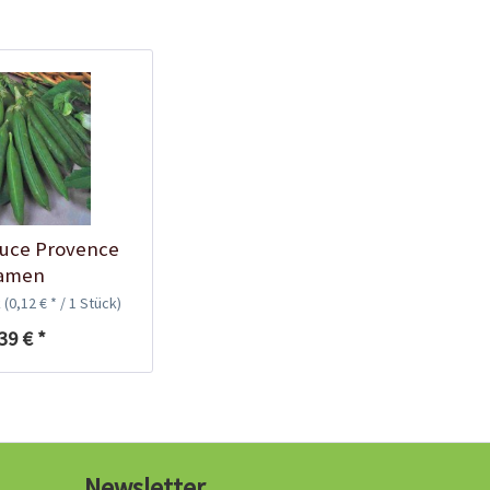
Kokos-Anzuchterde
2,5 Liter
uce Provence
Inhalt
2.5 Liter
(1,20 € * / 1 Liter)
amen
2,99 € *
k
(0,12 € * / 1 Stück)
Jetzt bestellen
39 € *
Newsletter