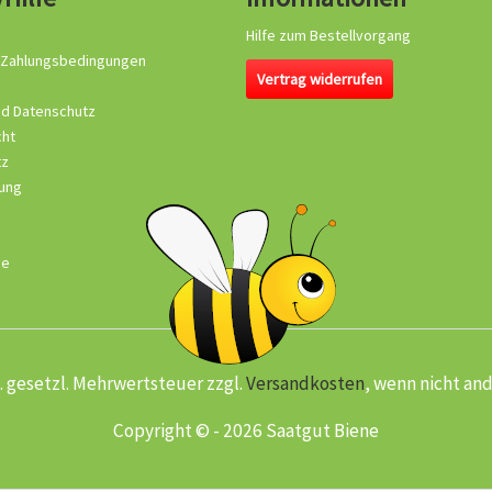
Hilfe zum Bestellvorgang
 Zahlungsbedingungen
Vertrag widerrufen
nd Datenschutz
cht
tz
ung
se
kl. gesetzl. Mehrwertsteuer zzgl.
Versandkosten
, wenn nicht an
Copyright © - 2026 Saatgut Biene