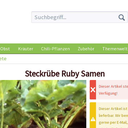
Obst
Kräuter
Chili-Pflanzen
Zubehör
Themenwelt
ete
Steckrübe Ruby Samen
Dieser Artikel st
Verfügung!
Dieser Artikel ist
lieferbar. Wir be
gerne per E-Mail,