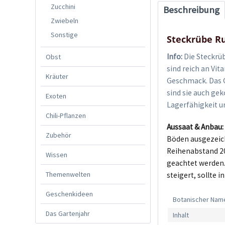
Zucchini
Beschreibung
Zwiebeln
Sonstige
Steckrübe R
Info:
Die Steckrüb
Obst
sind reich an Vit
Kräuter
Geschmack. Das G
sind sie auch gek
Exoten
Lagerfähigkeit u
Chili-Pflanzen
Aussaat & Anbau
Zubehör
Böden ausgezeichn
Reihenabstand 20
Wissen
geachtet werden.
Themenwelten
steigert, sollte
Geschenkideen
Botanischer Nam
Das Gartenjahr
Inhalt