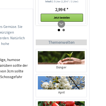
Inhalt
2.5 Liter
(1,20 € * / 1 Liter)
2,99 € *
Jetzt bestellen
hes Gemüse. Sie
-würzigen
rden. Natürlich
Themenwelten
t hohe
dige, humose
airüben sollte der
Dünger
 von 3cm sollte
e Schossgefahr
Zimmer-Gewächshaus
Inhalt
1 Stück
April
9,99 € *
Jetzt bestellen