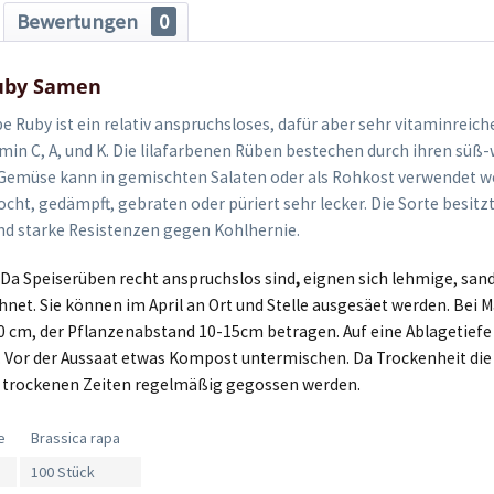
Bewertungen
0
uby Samen
e Ruby ist ein relativ anspruchsloses, dafür aber sehr vitaminreic
amin C, A, und K. Die lilafarbenen Rüben bestechen durch ihren süß
emüse kann in gemischten Salaten oder als Rohkost verwendet we
ocht, gedämpft, gebraten oder püriert sehr lecker. Die Sorte besitz
nd starke Resistenzen gegen Kohlhernie.
:
Da Speiserüben recht anspruchslos sind
,
eignen sich lehmige, san
et. Sie können im April an Ort und Stelle ausgesäet werden. Bei M
 cm, der Pflanzenabstand 10-15cm betragen. Auf eine Ablagetiefe
 Vor der Aussaat etwas Kompost untermischen. Da Trockenheit di
 in trockenen Zeiten regelmäßig gegossen werden.
e
Brassica rapa
100 Stück