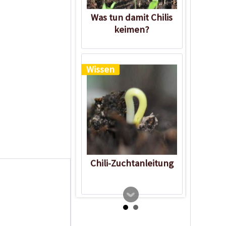
Was tun damit Chilis
keimen?
Wissen
Chili-Zuchtanleitung
Wissen