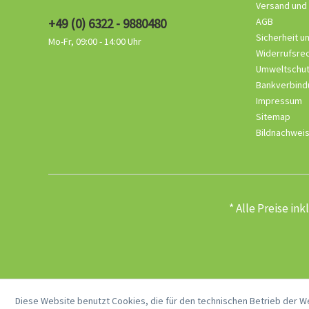
Versand und
+49 (0) 6322 - 9880480
AGB
Sicherheit u
Mo-Fr, 09:00 - 14:00 Uhr
Widerrufsre
Umweltschu
Bankverbind
Impressum
Sitemap
Bildnachwei
* Alle Preise in
Diese Website benutzt Cookies, die für den technischen Betrieb der W