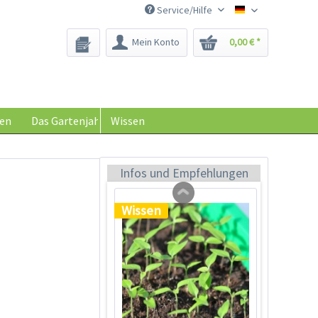
Wissen
Service/Hilfe
Saatgut-Biene
Mein Konto
0,00 € *
en
Das Gartenjahr
Wissen
Chilis richtig düngen
Infos und Empfehlungen
Wissen