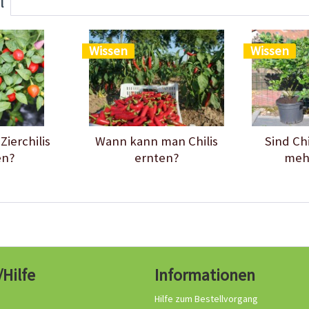
l
Wissen
Wissen
ierchilis
Wann kann man Chilis
Sind Ch
en?
ernten?
mehr
/Hilfe
Informationen
Hilfe zum Bestellvorgang