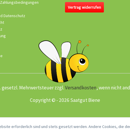
 Zahlungsbedingungen
Vertrag widerrufen
nd Datenschutz
cht
tz
ung
se
kl. gesetzl. Mehrwertsteuer zzgl.
Versandkosten
, wenn nicht an
Copyright © - 2026 Saatgut Biene
ebsite erforderlich sind und stets gesetzt werden. Andere Cookies, die de