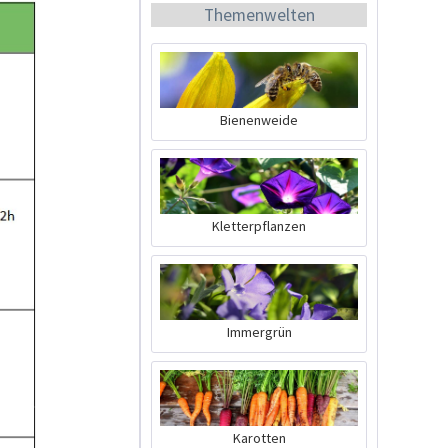
Themenwelten
Bienenweide
10 Tipps für gesunde
Chili-Pflanzen
Kletterpflanzen
Wissen
Immergrün
Karotten