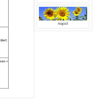
Chilis richtig düngen
August
Wissen
Was tun damit Chilis
keimen?
Wissen