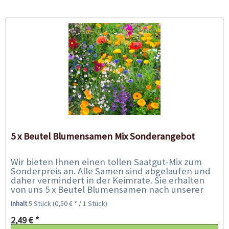
5 x Beutel Blumensamen Mix Sonderangebot
Wir bieten Ihnen einen tollen Saatgut-Mix zum
Sonderpreis an. Alle Samen sind abgelaufen und
daher vermindert in der Keimrate. Sie erhalten
von uns 5 x Beutel Blumensamen nach unserer
Wahl und lernen so neue Sorten kennen....
Inhalt
5 Stück
(0,50 € * / 1 Stück)
2,49 € *